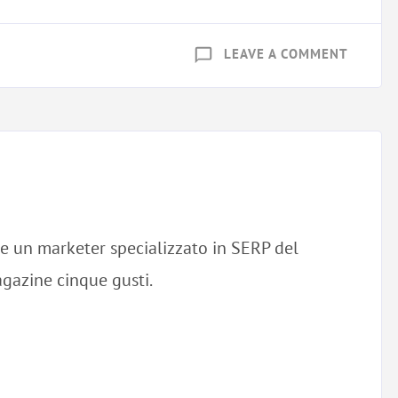
ON
LEAVE A COMMENT
PREFAZ
DI
DON
ALFON
IACCAR
 e un marketer specializzato in SERP del
agazine cinque gusti.