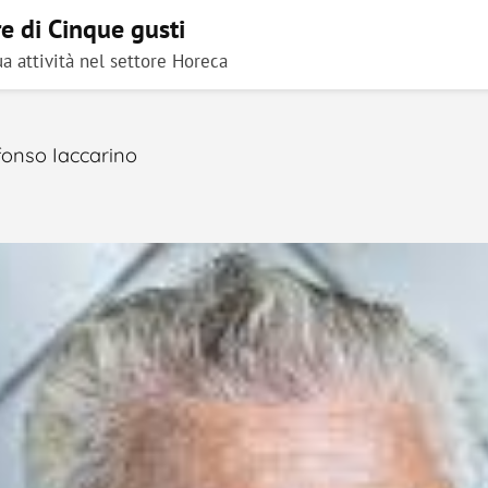
re di Cinque gusti
a attività nel settore Horeca
fonso Iaccarino