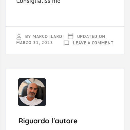
Consigliatissimo
BY
MARCO ILARDI
UPDATED ON
ON
MARZO 31, 2023
LEAVE A COMMENT
ALICE
LAMAN
RECENS
Riguardo l'autore